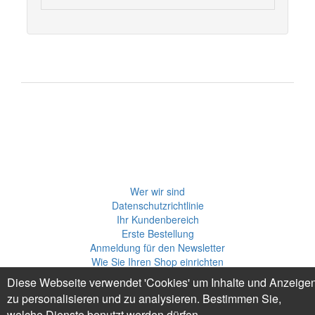
Wer wir sind
Datenschutzrichtlinie
Ihr Kundenbereich
Erste Bestellung
Anmeldung für den Newsletter
Wie Sie Ihren Shop einrichten
Ihr Verkäuferbereich
Diese Webseite verwendet 'Cookies' um Inhalte und Anzeige
Einen kreativen Eintrag veröffentlichen
zu personalisieren und zu analysieren. Bestimmen Sie,
welche Dienste benutzt werden dürfen