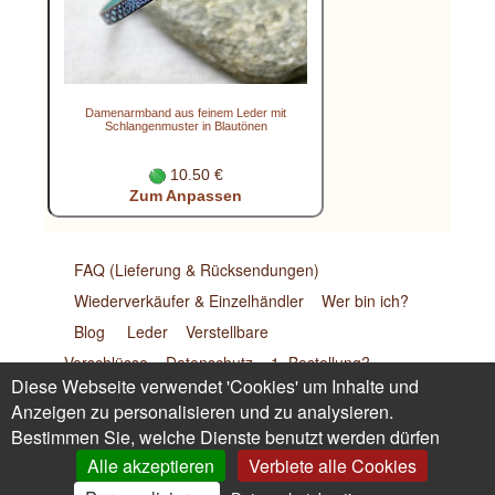
Damenarmband aus feinem Leder mit
Schlangenmuster in Blautönen
10.50 €
Zum Anpassen
FAQ (Lieferung & Rücksendungen)
Wiederverkäufer & Einzelhändler
Wer bin ich?
Blog
Leder
Verstellbare
Verschlüsse
Datenschutz
1. Bestellung?
Diese Webseite verwendet 'Cookies' um Inhalte und
Renoncer au contrat ici
Anzeigen zu personalisieren und zu analysieren.
Bestimmen Sie, welche Dienste benutzt werden dürfen
Cristalizade - Laurence Goasdoué - 169 Impasse de Malgras
Alle akzeptieren
Verbiete alle Cookies
- 26170 Buis les Baronnies (Frankreich) Tel: 09.72.62.08.29