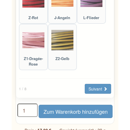
Z-Rot
J-Angeln
L-Flieder
Z1-Dragée-
Z2-Gelb
Rose
Suivant
1
/ 8