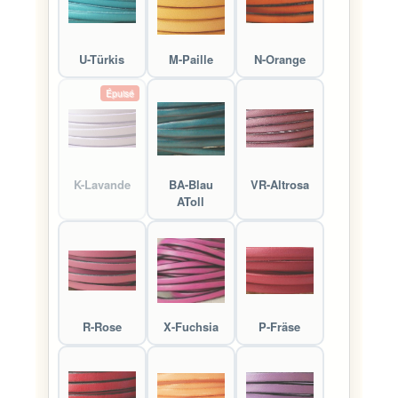
U-Türkis
M-Paille
N-Orange
Épuisé
K-Lavande
BA-Blau
VR-Altrosa
AToll
R-Rose
X-Fuchsia
P-Fräse