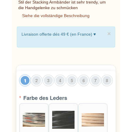
Stil der Stacking Armbänder ist sehr trendy, um
die Handgelenke zu schmücken
Siehe die vollständige Beschreibung
×
Livraison offerte dés 49 € (en France) ♥
1
2
3
4
5
6
7
8
*
Farbe des Leders