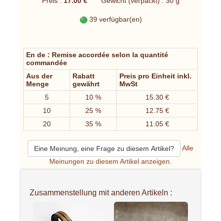
Preis :
17.00 €
Gewicht (verpackt) : 30 g
39 verfügbar(en)
En de : Remise accordée selon la quantité
commandée
Aus der
Rabatt
Preis pro Einheit inkl.
Menge
gewährt
MwSt
5
10 %
15.30 €
10
25 %
12.75 €
20
35 %
11.05 €
Alle
Eine Meinung, eine Frage zu diesem Artikel?
Meinungen zu diesem Artikel anzeigen.
Zusammenstellung mit anderen Artikeln :