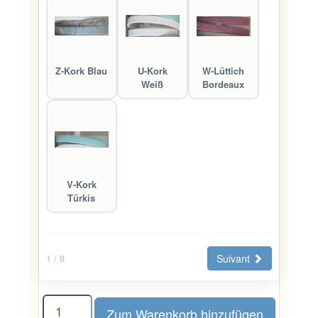
Z-Kork Blau
U-Kork
W-Lüttich
Weiß
Bordeaux
V-Kork
Türkis
Suivant
1
/ 8