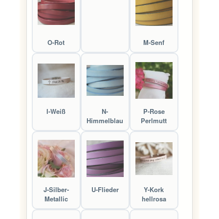
O-Rot
M-Senf
I-Weiß
N-
P-Rose
Himmelblau
Perlmutt
J-Silber-
U-Flieder
Y-Kork
Metallic
hellrosa