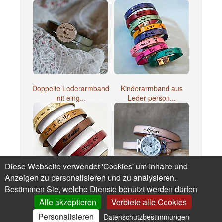
Doppelte Lederarmband
Kinderarmband aus
mit eing...
Leder person...
Diese Webseite verwendet 'Cookies' um Inhalte und
Anzeigen zu personalisieren und zu analysieren.
Bestimmen Sie, welche Dienste benutzt werden dürfen
Personalisierte
Uhr mit Lederarmband 2
Lederarmband M...
Runden,...
Alle akzeptieren
Verbiete alle Cookies
Personalisieren
Datenschutzbestimmungen