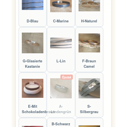
D-Blau
C-Marine
H-Naturel
G-Glasierte
L-Lin
F-Braun
Kastanie
Camel
Épuisé
E-Mit
A-
S-
Schokoladenbraun
Lindengrün
Silbergrau
B-Schwarz