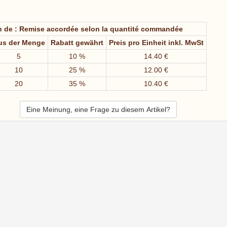
n de : Remise accordée selon la quantité commandée
us der Menge
Rabatt gewährt
Preis pro Einheit inkl. MwSt
5
10 %
14.40 €
10
25 %
12.00 €
20
35 %
10.40 €
Eine Meinung, eine Frage zu diesem Artikel?