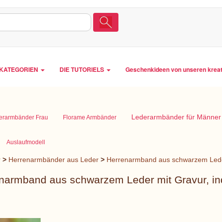
LKATEGORIEN
DIE TUTORIELS
Geschenkideen von unseren krea
Lederarmbänder für Männer
erarmbänder Frau
Florame Armbänder
Auslaufmodell
r
>
Herrenarmbänder aus Leder
>
Herrenarmband aus schwarzem Leder 
narmband aus schwarzem Leder mit Gravur, ind