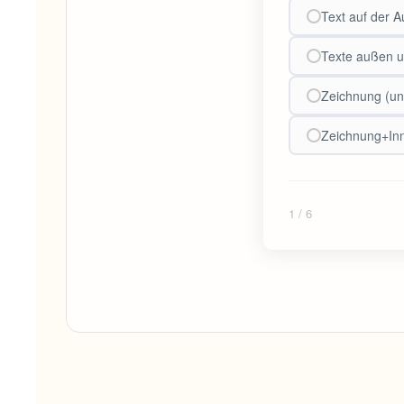
Text auf der 
Texte außen u
Zeichnung (und
Zeichnung+Inne
1
/ 6