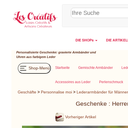
Cookie-Einstellungen
DIE SHOPs
DIE ARTIKE
Personalisierte Geschenke: gravierte Armbänder und
Uhren aus farbigem Leder
Shop-Menü
Startseite
Gemischte Armbänder
Led
Accessoires aus Leder
Perlenschmuck
Geschäfte
>
Personnalise moi
>
Lederarmbänder für Männe
Geschenke : Herre
Vorheriger Artikel