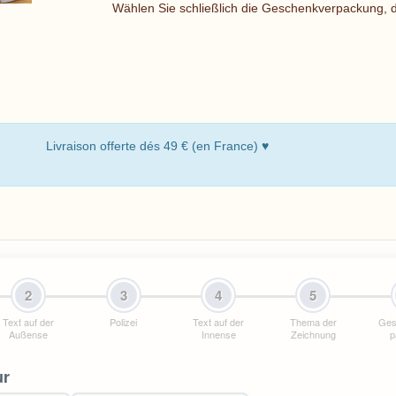
Wählen Sie schließlich die Geschenkverpackung, d
Livraison offerte dés 49 € (en France) ♥
2
3
4
5
Text auf der
Polizei
Text auf der
Thema der
Ges
Außense
Innense
Zeichnung
p
ur