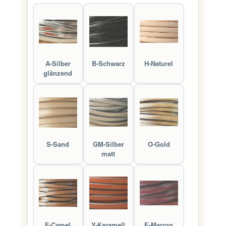
A-Silber
B-Schwarz
H-Naturel
glänzend
S-Sand
GM-Silber
O-Gold
matt
F-Camel
Y-Karamell
E-Marron