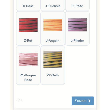
R-Rose
X-Fuchsia
P-Fräse
Z-Rot
J-Angeln
L-Flieder
Z1-Dragée-
Z2-Gelb
Rose
Suivant
1
/ 9