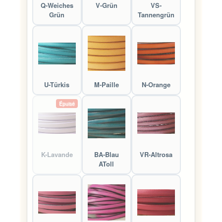
Q-Weiches
V-Grün
VS-
Grün
Tannengrün
U-Türkis
M-Paille
N-Orange
Épuisé
K-Lavande
BA-Blau
VR-Altrosa
AToll