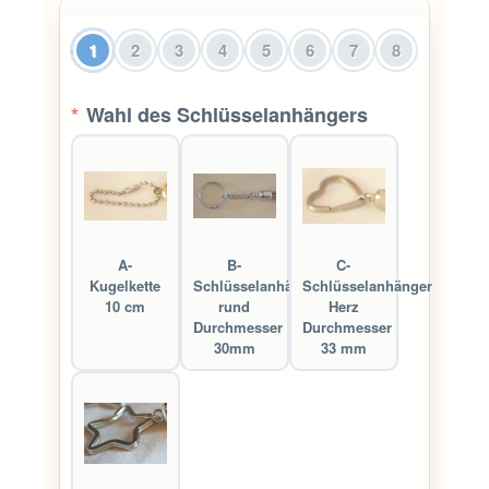
1
2
3
4
5
6
7
8
*
Wahl des Schlüsselanhängers
A-
B-
C-
Kugelkette
Schlüsselanhänger
Schlüsselanhänger
10 cm
rund
Herz
Durchmesser
Durchmesser
30mm
33 mm